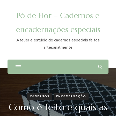
Pó de Flor – Cadernos e
encadernações especiais
Atelier e estúdio de cadernos especiais feitos
artesanalmente
CADERNOS
ENCADERNAÇÃO
Como é feito e quais as