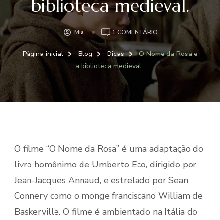
biblioteca medieval.
EM
Mia
1 COMENTÁRIO
O
NOME
Página inicial
Blog
Dicas
O Nome da Rosa e
DA
a biblioteca medieval.
ROSA
E
A
BIBLIOTECA
MEDIEVAL.
O filme “O Nome da Rosa” é uma adaptação do
livro homônimo de Umberto Eco, dirigido por
Jean-Jacques Annaud, e estrelado por Sean
Connery como o monge franciscano William de
Baskerville. O filme é ambientado na Itália do