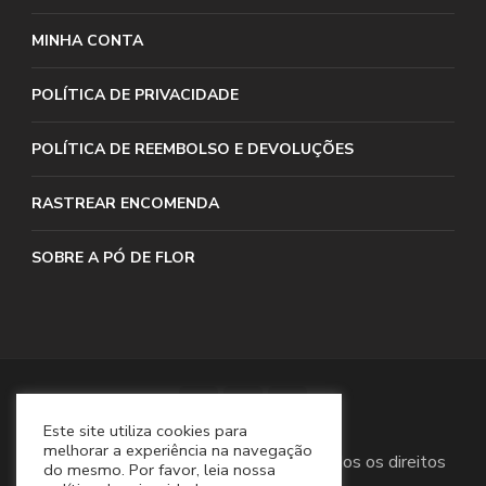
MINHA CONTA
POLÍTICA DE PRIVACIDADE
POLÍTICA DE REEMBOLSO E DEVOLUÇÕES
RASTREAR ENCOMENDA
SOBRE A PÓ DE FLOR
Este site utiliza cookies para
melhorar a experiência na navegação
Direitos Autorais 2022 Pó de Flor. Todos os direitos
do mesmo. Por favor, leia nossa