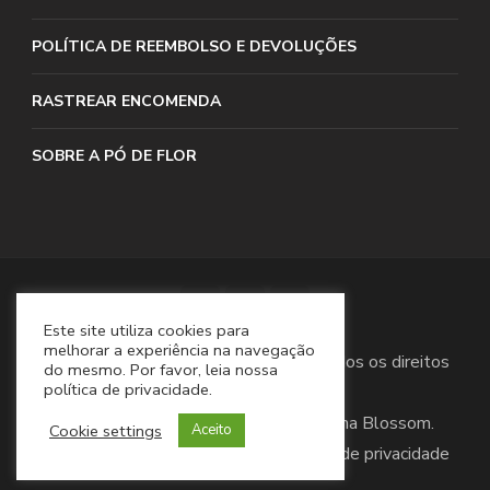
POLÍTICA DE REEMBOLSO E DEVOLUÇÕES
RASTREAR ENCOMENDA
SOBRE A PÓ DE FLOR
Este site utiliza cookies para
melhorar a experiência na navegação
Direitos Autorais 2022 Pó de Flor. Todos os direitos
do mesmo. Por favor, leia nossa
política de privacidade.
reservados.
Blossom Spa | Desenvolvido por
Tema Blossom
.
Cookie settings
Aceito
Desenvolvido por
WordPress
.
Política de privacidade