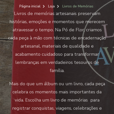
Página inicial
Loja
Livros de Memórias
Livros de memórias artesanais preservam
histórias, emoções e momentos que merecem
atravessar o tempo. Na Pó de Flor, criamos
cada peça à mão com técnicas de encadernação
artesanal, materiais de qualidade e
acabamento cuidadoso para transformar
lembranças em verdadeiros tesouros de
família.
Mais do que um álbum ou um livro, cada peça
celebra os momentos mais importantes da
vida. Escolha um livro de memórias para
registrar conquistas, viagens, celebrações e